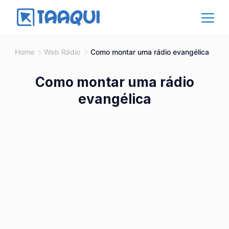
Skip
to
content
Affiliate
Home
Web Rádio
Como montar uma rádio evangélica
Como montar uma rádio
evangélica