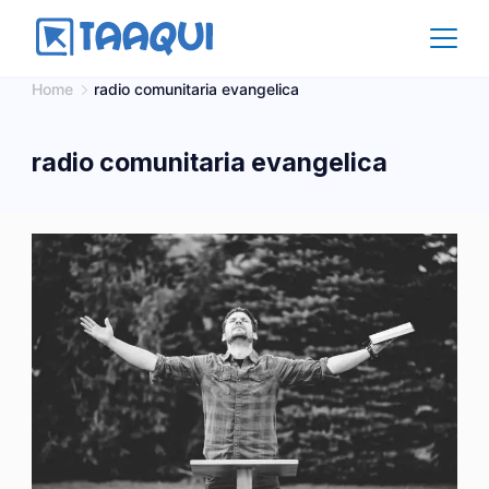
Skip
to
content
Affiliate
Home
radio comunitaria evangelica
radio comunitaria evangelica