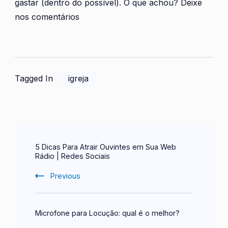
gastar (dentro do possível). O que achou? Deixe
nos comentários
Tagged In
igreja
Post
5 Dicas Para Atrair Ouvintes em Sua Web
Navigation
Rádio | Redes Sociais
Previous
Microfone para Locução: qual é o melhor?